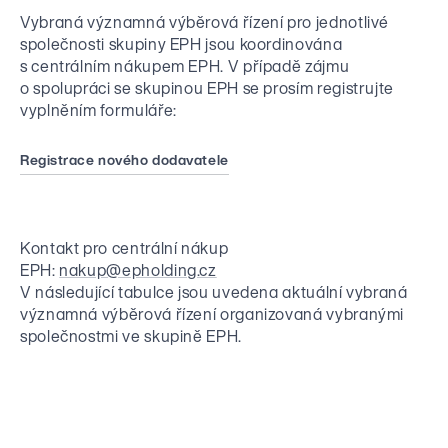
Hospodářské výsledky
Články
Přehled společností
Vybraná významná výběrová řízení pro jednotlivé
Nadace EP Group
Výběrová řízení
Finanční dokumenty
Média
společnosti skupiny EPH jsou koordinována
ESG politiky
Nadace podporující pozůstalé rodiny a seniory v nouzi.
Investiční projekty
Registrace nového dodavatele
s centrálním nákupem EPH. V případě zájmu
Dluhopisy EPH Financing CZ
Tiskové zprávy
o spolupráci se skupinou EPH se prosím registrujte
Stanovy
Kontakt pro dodavatele
Dluhopisy EPH Financing International
vyplněním formuláře:
CS
EN
Ke stažení
Whistleblowing
Kontakt pro investory
Aktivity EP Group
Kontakt pro média
Registrace nového dodavatele
Energetika
Kontakt pro centrální nákup
Maloobchod / Commerce
EPH:
nakup@epholding.cz
V následující tabulce jsou uvedena aktuální vybraná
významná výběrová řízení organizovaná vybranými
Média
společnostmi ve skupině EPH.
Logistika