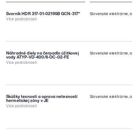
Svorník HDR 317-01-0219SB GCN-317“
Slovenské elektrárne, a.s.
Více podrobností
ID
2026/18161
Náhradné diely na čerpadlo úžitkovej
Slovenské elektrárne, a.s.
Předmět a popis VŘ
vody ATYP-VD-400/II-OC-02-FE
HDR 317-01-0219SB GCN-317 stud
Více podrobností
Kontaktní osoba
ID
Dana Dančejová
2026/18163
Skúšky tesnosti a oprava netesností
Slovenské elektrárne, a.s.
Předmět a popis VŘ
hermetickej zóny v JE
Odkaz na výběrové řízení
Spare parts for utility water pump ATYP-VD-
Více podrobností
400/II-OC-02-FE
ID
Kontaktní osoba
2026/17365
Katarína Salakyová