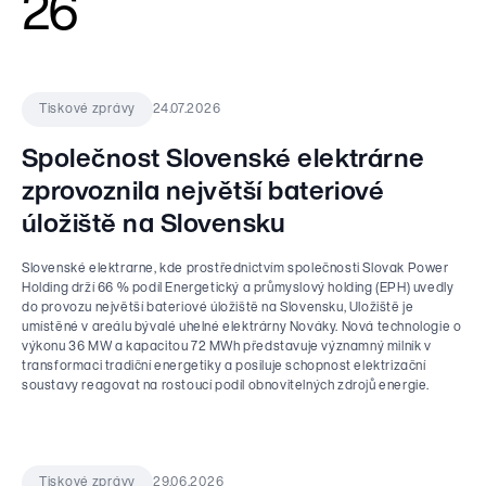
26
Hospodářské výsledky
Články
Přehled společností
Nadace EP Group
Výběrová řízení
Finanční dokumenty
Média
ESG politiky
Nadace podporující pozůstalé rodiny a seniory v nouzi.
Investiční projekty
Registrace nového dodavatele
Dluhopisy EPH Financing CZ
Tiskové zprávy
Stanovy
Kontakt pro dodavatele
24.07.2026
Tiskové zprávy
Dluhopisy EPH Financing International
CS
EN
Ke stažení
Whistleblowing
Kontakt pro investory
Společnost Slovenské elektrárne
Aktivity EP Group
Kontakt pro média
zprovoznila největší bateriové
Energetika
úložiště na Slovensku
Slovenské elektrarne, kde prostřednictvím společnosti Slovak Power
Maloobchod / Commerce
Holding drží 66 % podíl Energetický a průmyslový holding (EPH) uvedly
do provozu největší bateriové úložiště na Slovensku, Uložiště je
umístěné v areálu bývalé uhelné elektrárny Nováky. Nová technologie o
výkonu 36 MW a kapacitou 72 MWh představuje významný milník v
Média
transformaci tradiční energetiky a posiluje schopnost elektrizační
soustavy reagovat na rostoucí podíl obnovitelných zdrojů energie.
Logistika
29.06.2026
Tiskové zprávy