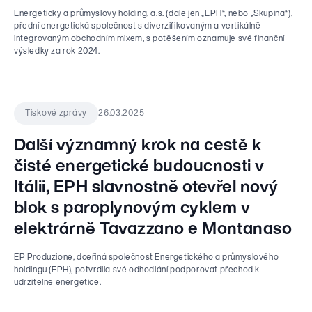
Energetický a průmyslový holding, a.s. (dále jen „EPH“, nebo „Skupina“),
přední energetická společnost s diverzifikovaným a vertikálně
integrovaným obchodním mixem, s potěšením oznamuje své finanční
výsledky za rok 2024.
26.03.2025
Tiskové zprávy
Další významný krok na cestě k
čisté energetické budoucnosti v
Itálii, EPH slavnostně otevřel nový
blok s paroplynovým cyklem v
elektrárně Tavazzano e Montanaso
EP Produzione, dceřiná společnost Energetického a průmyslového
holdingu (EPH), potvrdila své odhodlání podporovat přechod k
udržitelné energetice.