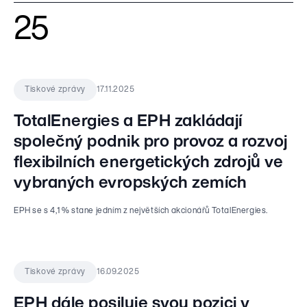
25
17.11.2025
Tiskové zprávy
TotalEnergies a EPH zakládají
společný podnik pro provoz a rozvoj
flexibilních energetických zdrojů ve
vybraných evropských zemích
EPH se s 4,1 % stane jedním z největších akcionářů TotalEnergies.
16.09.2025
Tiskové zprávy
EPH dále posiluje svou pozici v