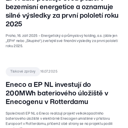
bezemisní energetice a oznamuje
silné výsledky za první pololetí roku
2025
Praha, 16. září 2025 – Energetický a průmyslový holding, a.s. (dále jen
„EPH“ nebo „Skupina“) zveřejnil své finanční výsledky za první pololetí
roku 2025.
16.07.2025
Tiskové zprávy
Eneco a EP NL investují do
200MWh bateriového úložiště v
Enecogenu v Rotterdamu
Společnosti EP NL a Eneco realizují projekt velkokapacitního
bateriového úložiště v elektrárně Enecogen umístěné v přístavu
Europoort v Rotterdamu, přičemž obě strany se na projektu podílí