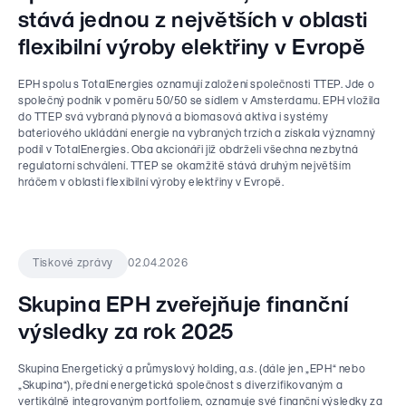
stává jednou z největších v oblasti
flexibilní výroby elektřiny v Evropě
EPH spolu s TotalEnergies oznamují založení společnosti TTEP. Jde o
společný podnik v poměru 50/50 se sídlem v Amsterdamu. EPH vložila
do TTEP svá vybraná plynová a biomasová aktiva i systémy
bateriového ukládání energie na vybraných trzích a získala významný
podíl v TotalEnergies. Oba akcionáři již obdrželi všechna nezbytná
regulatorní schválení. TTEP se okamžitě stává druhým největším
hráčem v oblasti flexibilní výroby elektřiny v Evropě.
02.04.2026
Tiskové zprávy
Skupina EPH zveřejňuje finanční
výsledky za rok 2025
Skupina Energetický a průmyslový holding, a.s. (dále jen „EPH“ nebo
„Skupina“), přední energetická společnost s diverzifikovaným a
vertikálně integrovaným portfoliem, oznamuje své finanční výsledky za