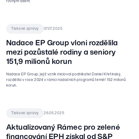
rovným dílem.
07.07.2025
Tiskové zprávy
Nadace EP Group vloni rozdělila
mezi pozůstalé rodiny a seniory
151,9 milionů korun
Nadace EP Group, jejíž vznik inicioval podnikatel Daniel Křetínský,
rozdělila v roce 2024 v rámci nadačních programů téměř 152 milionů
korun.
26.05.2025
Tiskové zprávy
Aktualizovaný Rámec pro zelené
financování EPH získal od S&P