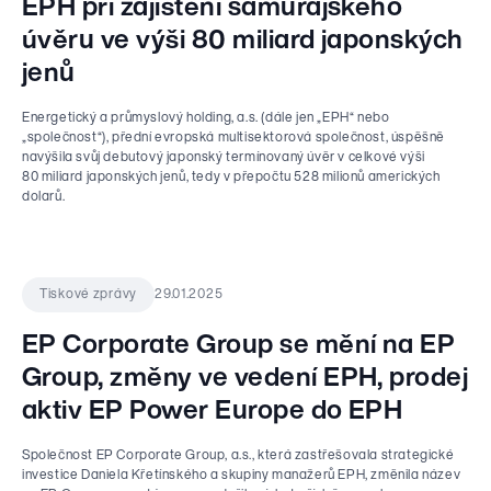
EPH při zajištění samurajského
úvěru ve výši 80 miliard japonských
jenů
Energetický a průmyslový holding, a.s. (dále jen „EPH“ nebo
„společnost“), přední evropská multisektorová společnost, úspěšně
navýšila svůj debutový japonský termínovaný úvěr v celkové výši
80 miliard japonských jenů, tedy v přepočtu 528 milionů amerických
dolarů.
29.01.2025
Tiskové zprávy
EP Corporate Group se mění na EP
Group, změny ve vedení EPH, prodej
aktiv EP Power Europe do EPH
Společnost EP Corporate Group, a.s., která zastřešovala strategické
investice Daniela Křetínského a skupiny manažerů EPH, změnila název