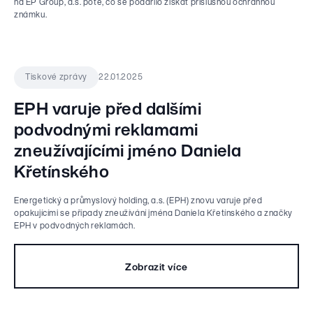
na EP Group, a.s. poté, co se podařilo získat příslušnou ochrannou
známku.
22.01.2025
Tiskové zprávy
EPH varuje před dalšími
podvodnými reklamami
zneužívajícími jméno Daniela
Křetínského
Energetický a průmyslový holding, a.s. (EPH) znovu varuje před
opakujícími se případy zneužívání jména Daniela Křetínského a značky
EPH v podvodných reklamách.
Zobrazit více