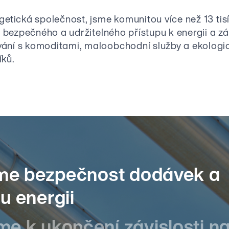
getická společnost, jsme komunitou více než 13 tis
ní bezpečného a udržitelného přístupu k energii a zá
ání s komoditami, maloobchodní služby a ekologic
íků.
eme bezpečnost dodávek a
u energii
e k ukončení závislosti na