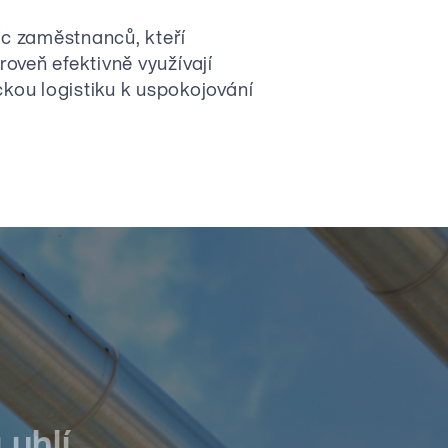
íc zaměstnanců, kteří
roveň efektivně využívají
kou logistiku k uspokojování
 uhlí