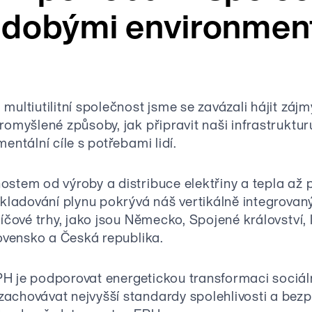
dobými environmentá
multiutilitní společnost jsme se zavázali hájit záj
romyšlené způsoby, jak připravit naši infrastruktu
entální cíle s potřebami lidí.
stem od výroby a distribuce elektřiny a tepla až p
skladování plynu pokrývá náš vertikálně integrovan
líčové trhy, jako jsou Německo, Spojené království, 
lovensko a Česká republika.
H je podporovat energetickou transformaci sociá
achovávat nejvyšší standardy spolehlivosti a bezp