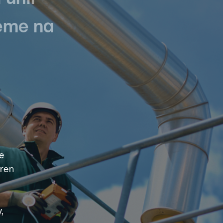
eme na
e
áren
,