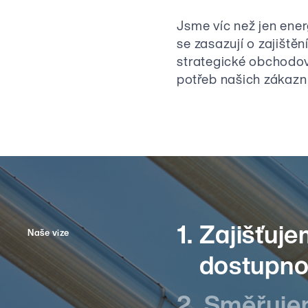
Jsme víc než jen ener
se zasazují o zajiště
strategické obchodov
potřeb našich zákazn
1.
Zajišťuj
Naše vize
dostupno
2.
Směřujem