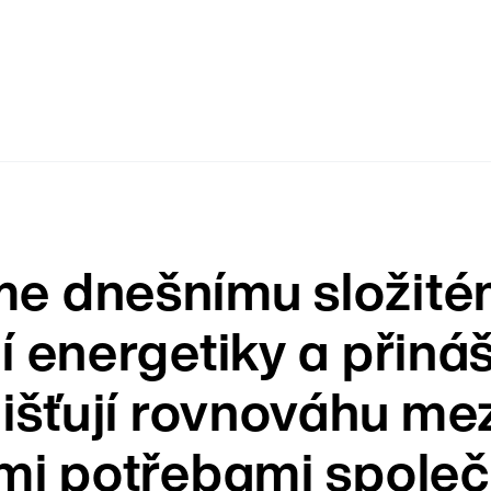
Logisti
 rodiny a seniory v nouzi.
e dnešnímu složit
í energetiky a přiná
jišťují rovnováhu me
mi potřebami společ