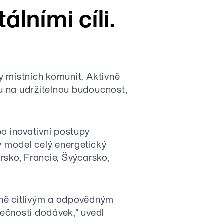
lními cíli.
my místních komunit. Aktivně
ru na udržitelnou budoucnost,
o inovativní postupy
ý model celý energetický
Irsko, Francie, Švýcarsko,
lně citlivým a odpovědným
ečnosti dodávek,“ uvedl