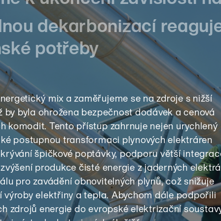
nou dekarbonizací reaguj
ské potřeby
nergetický mix a zaměřujeme se na zdroje s nižší
niž by byla ohrožena bezpečnost dodávek a cenová
h komodit. Tento přístup zahrnuje nejen urychlený
také postupnou transformaci plynových elektráren
okrývání špičkové poptávky, podporu větší integrac
 zvýšení produkce čisté energie z jaderných elektr
álu pro zavádění obnovitelných plynů, což snižuje
 výroby elektřiny a tepla. Abychom dále podpořili
ch zdrojů energie do evropské elektrizační soustavy