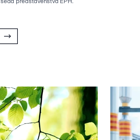
edseda představenstva EPH.