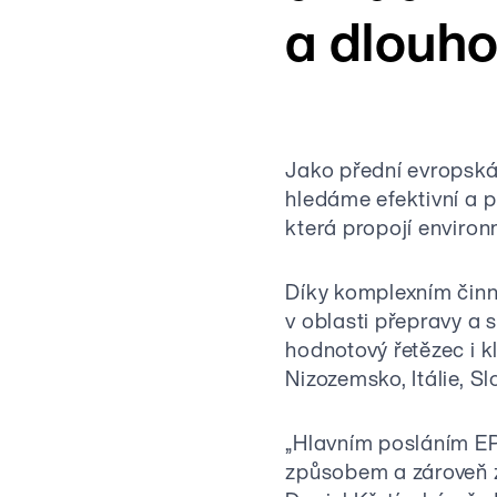
a dlouho
Jako přední evropská 
hledáme efektivní a p
která propojí environm
Díky komplexním činno
v oblasti přepravy a 
hodnotový řetězec i k
Nizozemsko, Itálie, S
„Hlavním posláním EP
způsobem a zároveň z