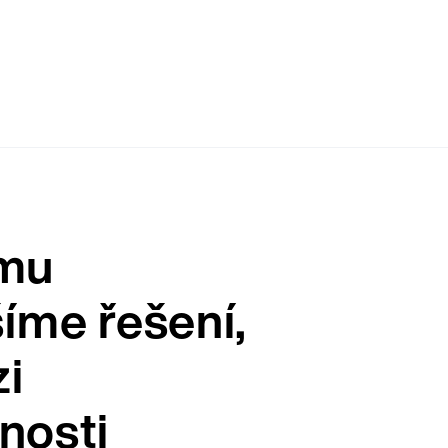
ka
ému
šíme řešení,
zi
nosti