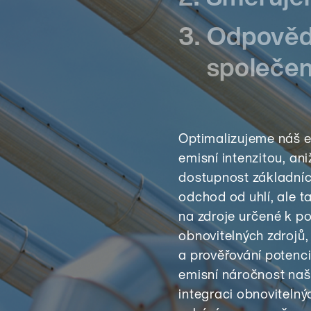
3.
Odpověd
společen
Optimalizujeme náš e
emisní intenzitou, a
dostupnost základníc
odchod od uhlí, ale 
na zdroje určené k p
obnovitelných zdrojů,
a prověřování potenci
emisní náročnost naší
integraci obnovitelný