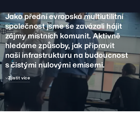
Jako přední evropská multiutilitní
společnost jsme se zavázali hájit
zájmy místních komunit. Aktivně
hledáme způsoby, jak připravit
naši infrastrukturu na budoucnost
tika
s čistými nulovými emisemi.
Zjistit více
chod / Commerce