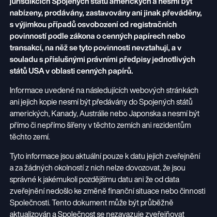
jurisdikcích Spojených států amerických a nesmí být
nabízeny, prodávány, zastavovány ani jinak převáděny,
s výjimkou případů osvobození od registračních
povinností podle zákona o cenných papírech nebo
transakcí, na něž se tyto povinnosti nevztahují, a v
souladu s příslušnými právními předpisy jednotlivých
států USA v oblasti cenných papírů.
Informace uvedené na následujících webových stránkách
ani jejich kopie nesmí být předávány do Spojených států
amerických, Kanady, Austrálie nebo Japonska a nesmí být
přímo či nepřímo šířeny v těchto zemích ani rezidentům
těchto zemí.
Tyto informace jsou aktuální pouze k datu jejich zveřejnění
a za žádných okolností z nich nelze dovozovat, že jsou
správné k jakémukoli pozdějšímu datu ani že od data
zveřejnění nedošlo ke změně finanční situace nebo činnosti
Společnosti. Tento dokument může být průběžně
aktualizován a Společnost se nezavazuje zveřejňovat