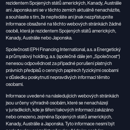
Hospodářské výsledky
rezidentem Spojených států amerických, Kanady, Austrálie
Články
Přehled společností
Nadace EP Group
Výběrová řízení
ani Japonska ani se v těchto zemích aktuálně nenacházíte,
Finanční dokumenty
Média
ESG politiky
Nadace podporující pozůstalé rodiny a seniory v nouzi.
Investiční projekty
a souhlasíte s tím, že nepředáte ani jinak nezpřístupníte
Registrace nového dodavatele
Dluhopisy EPH Financing CZ
informace obsažené na těchto webových stránkách žádné
Tiskové zprávy
Stanovy
Kontakt pro dodavatele
Dluhopisy EPH Financing International
osobě, která je rezidentem Spojených států amerických,
CS
EN
Ke stažení
Whistleblowing
Kanady, Austrálie nebo Japonska.
Kontakt pro investory
Aktivity EP Group
Kontakt pro média
Společnosti EPH Financing International, a.s. a Energetický
a průmyslový holding, a.s. (společně dále jen „Společnost“)
Energetika
nenesou odpovědnost za případné porušení platných
právních předpisů o cenných papírech fyzickými osobami
Maloobchod / Commerce
v důsledku poskytnutí nepravdivých informací těmito
osobami.
Média
Informace uvedené na následujících webových stránkách
jsou určeny výhradně osobám, které se nenacházejí
v jurisdikcích, kde je šíření takových informací zakázáno
Logistika
nebo omezeno, zejména Spojených států amerických,
Kanady, Austrálie a Japonska. Tyto informace nesmí být