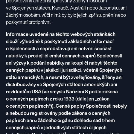
poskytovány ani zpřístupňovány žádným osobám
ve Spojených státech, Kanadě, Austrálii nebo Japonsku, ani
žádným osobám, vůči nimž by bylo jejich zpřístupnění nebo
poskytnutí protiprávní.
Informace uvedené na těchto webových stránkách
slouží výhradně k poskytnutí základních informací
o Společnosti a nepředstavují ani netvoří součást
nabídky k prodeji či emisi cenných papírů Společnosti
ani výzvy k podání nabídky na koupi či nabytí těchto
cenných papírů v jakékoli jurisdikci, včetně Spojených
států amerických, a nesmí být zveřejňovány, šířeny ani
distribuovány ve Spojených státech amerických ani
rezidentům USA (ve smyslu Nařízení S podle zákona
o cenných papírech z roku 1933 (dále jen „zákon
o cenných papírech“)). Cenné papíry Společnosti nebyly
a nebudou registrovány podle zákona o cenných
papírech ani u žádného orgánu dohledu nad trhem
cenných papírů v jednotlivých státech či jiných