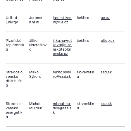
United
Jaromír
jaromir.kne
čeština
ue.cz
Energy
Kneifl
ifl@ue.cz
Plzeňská
Jitka
jitka.navrat
čeština
pltep.cz
teplárensk
Navrátilov
ilova@plze
á
á
nskateplar
enska.cz
Stredoslo
Mirko
mirko.syko
slovenštin
ssd.sk
venská
Sýkora
ra@ssd.sk
a
distribučn
á
Stredoslo
Michal
michal.mur
slovenštin
sse.sk
venská
Murárik
arik@sse.s
a
energetik
k
a