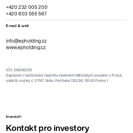
+420 232 005 200
+420 603 555 567
E-mail & web
info@epholding.cz
www.epholding.cz
IČO: 28356250
Zapsaná v obchodním rejstříku vedeném Městským soudem v Praze,
oddíl B, vložka č. 21747. Sídlo: Pařížská 130/26, 110 00 Praha 1
Investoři
Kontakt pro investory