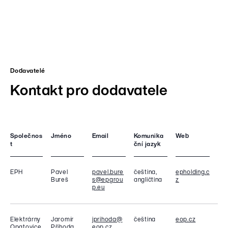
Dodavatelé
Kontakt pro dodavatele
Společnos
Jméno
Email
Komunika
Web
t
ční jazyk
EPH
Pavel
pavel.bure
čeština,
epholding.c
Bureš
s@epgrou
angličtina
z
p.eu
Elektrárny
Jaromír
jprihoda@
čeština
eop.cz
Opatovice
Příhoda
eop.cz