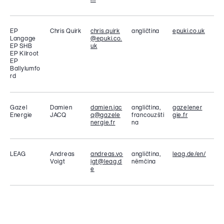
m
EP
Chris Quirk
chris.quirk
angličtina
epuki.co.uk
Langage
@epuki.co.
EP SHB
uk
EP Kilroot
EP
Ballylumfo
rd
Gazel
Damien
damien.jac
angličtina,
gazelener
Energie
JACQ
q@gazele
francouzšti
gie.fr
nergie.fr
na
LEAG
Andreas
andreas.vo
angličtina,
leag.de/en/
Voigt
igt@leag.d
němčina
e