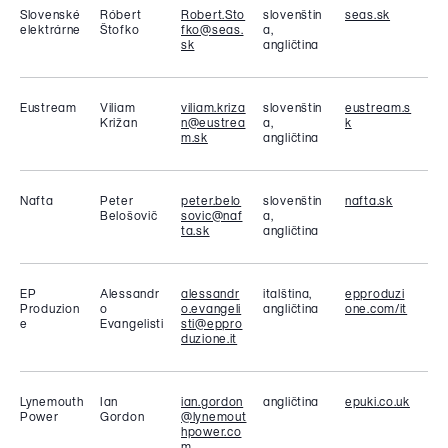
Slovenské
Róbert
Robert.Sto
slovenštin
seas.sk
elektrárne
Štofko
fko@seas.
a,
sk
angličtina
Eustream
Viliam
viliam.kriza
slovenštin
eustream.s
Križan
n@eustrea
a,
k
m.sk
angličtina
Nafta
Peter
peter.belo
slovenštin
nafta.sk
Belošovič
sovic@naf
a,
ta.sk
angličtina
EP
Alessandr
alessandr
italština,
epproduzi
Produzion
o
o.evangeli
angličtina
one.com/it
e
Evangelisti
sti@eppro
duzione.it
Lynemouth
Ian
ian.gordon
angličtina
epuki.co.uk
Power
Gordon
@lynemout
hpower.co