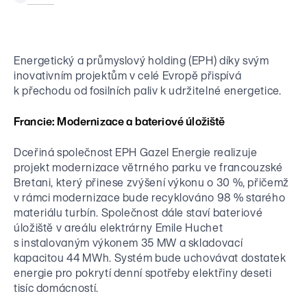
Hospodářské výsledky
Články
Přehled společností
Nadace EP Group
Výběrová řízení
Finanční dokumenty
Média
ESG politiky
Nadace podporující pozůstalé rodiny a seniory v nouzi.
Investiční projekty
Registrace nového dodavatele
Dluhopisy EPH Financing CZ
Tiskové zprávy
Energetický a průmyslový holding (EPH) díky svým
Stanovy
Kontakt pro dodavatele
Dluhopisy EPH Financing International
inovativním projektům v celé Evropě přispívá
CS
EN
Ke stažení
Whistleblowing
k přechodu od fosilních paliv k udržitelné energetice.
Kontakt pro investory
Aktivity EP Group
Kontakt pro média
Francie: Modernizace a bateriové úložiště
Energetika
Dceřiná společnost EPH Gazel Energie realizuje
projekt modernizace větrného parku ve francouzské
Maloobchod / Commerce
Bretani, který přinese zvýšení výkonu o 30 %, přičemž
v rámci modernizace bude recyklováno 98 % starého
materiálu turbín. Společnost dále staví bateriové
Média
úložiště v areálu elektrárny Emile Huchet
s instalovaným výkonem 35 MW a skladovací
kapacitou 44 MWh. Systém bude uchovávat dostatek
Logistika
energie pro pokrytí denní spotřeby elektřiny deseti
tisíc domácností.