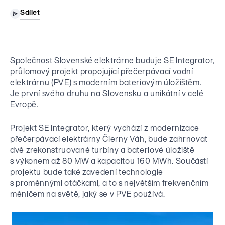
Hospodářské výsledky
Články
Přehled společností
Sdílet
Nadace EP Group
Výběrová řízení
Finanční dokumenty
Média
ESG politiky
Nadace podporující pozůstalé rodiny a seniory v nouzi.
Investiční projekty
Registrace nového dodavatele
Dluhopisy EPH Financing CZ
Tiskové zprávy
Stanovy
Kontakt pro dodavatele
Dluhopisy EPH Financing International
Společnost Slovenské elektrárne buduje SE Integrator,
CS
EN
Ke stažení
Whistleblowing
Kontakt pro investory
průlomový projekt propojující přečerpávací vodní
Aktivity EP Group
Kontakt pro média
elektrárnu (PVE) s moderním bateriovým úložištěm.
Je první svého druhu na Slovensku a unikátní v celé
Energetika
Evropě.
Projekt SE Integrator, který vychází z modernizace
Maloobchod / Commerce
přečerpávací elektrárny Čierny Váh, bude zahrnovat
dvě zrekonstruované turbíny a bateriové úložiště
s výkonem až 80 MW a kapacitou 160 MWh. Součástí
Média
projektu bude také zavedení technologie
s proměnnými otáčkami, a to s největším frekvenčním
měničem na světě, jaký se v PVE používá.
Logistika