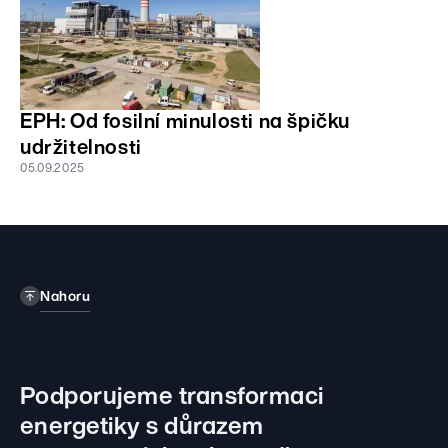
EPH: Od fosilní minulosti na špičku
udržitelnosti
05.09.2025
Nahoru
Podporujeme transformaci
energetiky
s důrazem