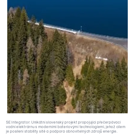
SE Integrator: Unikátní slovenský projekt propojující přečerpávací
vodní elektrárnu s moderními bateriovými technologiemi, jehož cílem
je posílení stability sítě a podpora obnovitelných zdrojů energie.